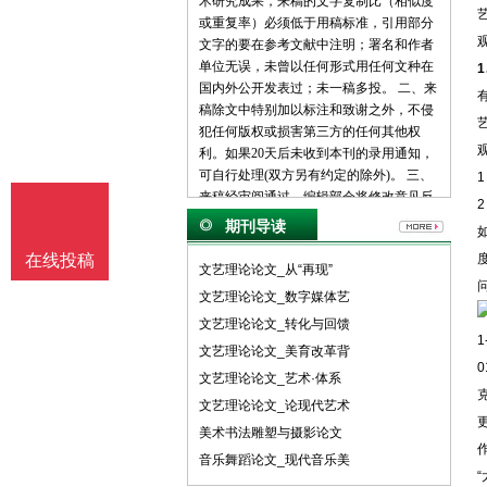
术研究成果，来稿的文字复制比（相似度
或重复率）必须低于用稿标准，引用部分
文字的要在参考文献中注明；署名和作者
单位无误，未曾以任何形式用任何文种在
国内外公开发表过；未一稿多投。 二、来
稿除文中特别加以标注和致谢之外，不侵
犯任何版权或损害第三方的任何其他权
利。如果20天后未收到本刊的录用通知，
可自行处理(双方另有约定的除外)。 三、
来稿经审阅通过，编辑部会将修改意见反
馈给您，您应在收到通知7天内提交修改
期刊导读
稿。作者享有引用和复制该文的权利及著
在线投稿
作权法的其它权利。 四、一般来说，4500
文艺理论论文_从“再现”
字（电脑WORD统计，图表另计）以下的
文艺理论论文_数字媒体艺
文章，不能说清问题，很难保证学术质
文艺理论论文_转化与回馈
量，本刊恕不受理。 五、论文格式及要
素：标题、作者、工作单位全称(院系处
文艺理论论文_美育改革背
0
室)、摘要、关键词、正文、注释、参考文
文艺理论论文_艺术·体系
献(遵从国家标准：GB\T7714-2005，点击
文艺理论论文_论现代艺术
查看参考文献格式示例)、作者简介(100字
美术书法雕塑与摄影论文
内)、联系方式(通信地址、邮编、电话、
作
电子信箱)。 六、处理流程：（1） 通过电
音乐舞蹈论文_现代音乐美
子邮件将稿件发到我刊唯一投稿信箱