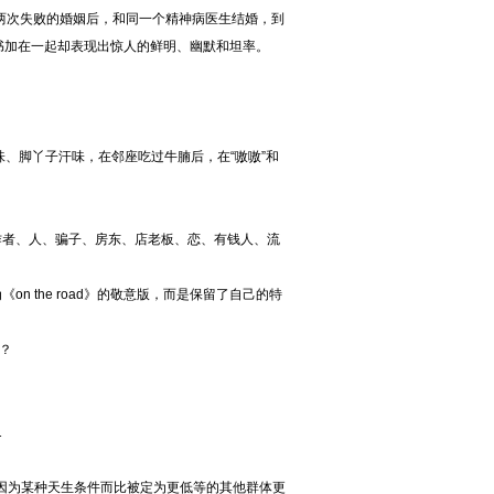
，两次失败的婚姻后，和同一个精神病医生结婚，到
书加在一起却表现出惊人的鲜明、幽默和坦率。
味、脚丫子汗味，在邻座吃过牛腩后，在“嗷嗷”和
作者、人、骗子、房东、店老板、恋、有钱人、流
 the road》的敬意版，而是保留了自己的特
？
1
体因为某种天生条件而比被定为更低等的其他群体更