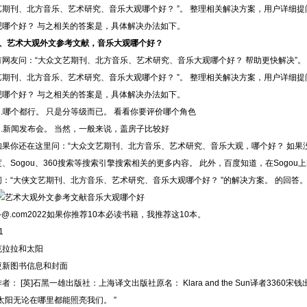
艺期刊、北方音乐、艺术研究、音乐大观哪个好？ ”。 整理相关解决方案，用户详细
观哪个好？ 与之相关的答案是，具体解决办法如下。
1、
艺术大观外文参考文献，音乐大观哪个好？
有网友问：“大众文艺期刊、北方音乐、艺术研究、音乐大观哪个好？ 帮助更快解决”。
艺期刊、北方音乐、艺术研究、音乐大观哪个好？ ”。 整理相关解决方案，用户详细
观哪个好？ 与之相关的答案是，具体解决办法如下。
1 .哪个都行。 只是分等级而已。 看看你要评价哪个角色
2 .新闻发布会。 当然，一般来说，盖房子比较好
如果你还在这里问：“大众文艺期刊、北方音乐、艺术研究、音乐大观，哪个好？ 如果
度、Sogou、360搜索等搜索引擎搜索相关的更多内容。 此外，百度知道，在Sogo
问：“大侠文艺期刊、北方音乐、艺术研究、音乐大观哪个好？ ”的解决方案。 的回答
1-@.com2022如果你推荐10本必读书籍，我推荐这10本。
1
克拉拉和太阳
更新图书信息和封面
者： [英]石黑一雄出版社：上海译文出版社原名： Klara and the Sun译者3360宋钱出
“太阳无论在哪里都能照亮我们。 ”