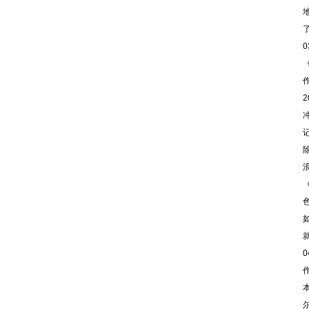
《文教资料》发表后，作者同意其电子版
同时发布在文教资料杂志社官方网上。
（5）作者同意将其拥有的对其论文的汇
编权、翻译权、印刷版和电子版的复制
0
权、网络传播权、发行权等权利在世界范
围内无限期转让给《文教资料》杂志社。
本刊在与国内外文献数据库或检索系统进
行交流合作时，不再征询作者意见，并且
不再支付稿酬。 九、特别欢迎用电子文档
投稿，或邮寄编辑部,勿邮寄私人，以免延
误稿件处理时间。