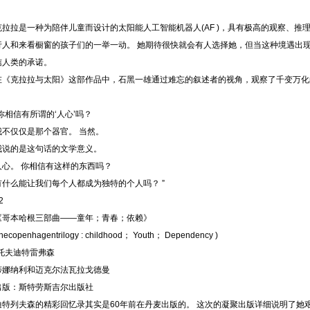
克拉拉是一种为陪伴儿童而设计的太阳能人工智能机器人(AF )，具有极高的观察、推
行人和来看橱窗的孩子们的一举一动。 她期待很快就会有人选择她，但当这种境遇出
信人类的承诺。
在《克拉拉与太阳》这部作品中，石黑一雄通过难忘的叙述者的视角，观察了千变万化
“你相信有所谓的‘人心’吗？
我不仅仅是那个器官。 当然。
我说的是这句话的文学意义。
人心。 你相信有这样的东西吗？
有什么能让我们每个人都成为独特的个人吗？ ”
2
《哥本哈根三部曲——童年；青春；依赖》
thecopenhagentrilogy : childhood； Youth； Dependency )
(托夫迪特雷弗森
蒂娜纳利和迈克尔法瓦拉戈德曼
出版：斯特劳斯吉尔出版社
迪特列夫森的精彩回忆录其实是60年前在丹麦出版的。 这次的凝聚出版详细说明了她