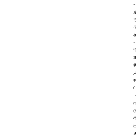
（2）我刊初审周期为2－3个工作日，请
~
在投稿3天后查看您的邮箱，收阅我们的
审稿回复或用稿通知；若30天内没有收到
我们的回复，稿件可自行处理。（3）按
用稿通知上的要求办理相关手续后，稿件
将进入出版程序。（4） 杂志出刊后，我
们会按照您提供的地址免费奉寄样刊。
~
七、凡向文教资料杂志社投稿者均被视为
接受如下声明：（1）稿件必须是作者本
人独立完成的，属原创作品（包括翻
译），杜绝抄袭行为，严禁学术腐败现
象，严格学术不端检测，如发现系抄袭作
品并由此引起的一切责任均由作者本人承
担，本刊不承担任何民事连带责任。
0
（2）本刊发表的所有文章，除另有说明
外，只代表作者本人的观点，不代表本刊
观点。由此引发的任何纠纷和争议本刊不
(
受任何牵连。（3）本刊拥有自主编辑
权，但仅限于不违背作者原意的技术性调
整。如必须进行重大改动的，编辑部有义
务告知作者，或由作者授权编辑修改，或
提出意见由作者自己修改。（4）作品在