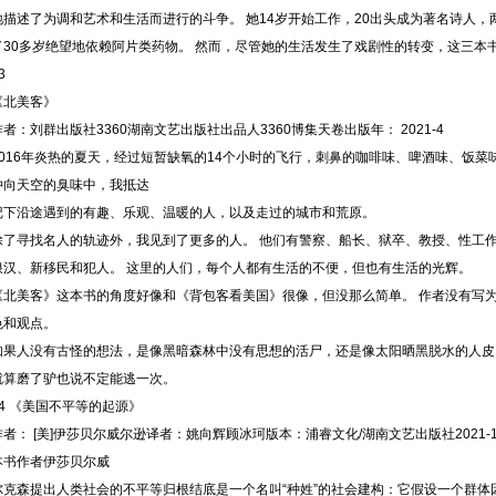
地描述了为调和艺术和生活而进行的斗争。 她14岁开始工作，20出头成为著名诗人
了30多岁绝望地依赖阿片类药物。 然而，尽管她的生活发生了戏剧性的转变，这三本
3
《北美客》
作者：刘群出版社3360湖南文艺出版社出品人3360博集天卷出版年： 2021-4
2016年炎热的夏天，经过短暂缺氧的14个小时的飞行，刺鼻的咖啡味、啤酒味、饭菜
冲向天空的臭味中，我抵达
记下沿途遇到的有趣、乐观、温暖的人，以及走过的城市和荒原。
除了寻找名人的轨迹外，我见到了更多的人。 他们有警察、船长、狱卒、教授、性工
浪汉、新移民和犯人。 这里的人们，每个人都有生活的不便，但也有生活的光辉。
《北美客》这本书的角度好像和《背包客看美国》很像，但没那么简单。 作者没有写为《on
色和观点。
如果人没有古怪的想法，是像黑暗森林中没有思想的活尸，还是像太阳晒黑脱水的人皮
就算磨了驴也说不定能逃一次。
04 《美国不平等的起源》
作者： [美]伊莎贝尔威尔逊译者：姚向辉顾冰珂版本：浦睿文化/湖南文艺出版社2021-
本书作者伊莎贝尔威
尔克森提出人类社会的不平等归根结底是一个名叫“种姓”的社会建构：它假设一个群